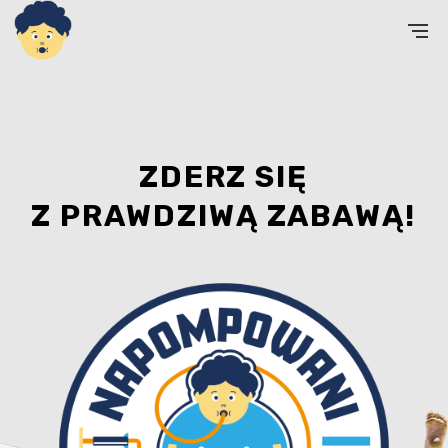
Z
D
E
R
Z
S
I
Ę
Z
P
R
A
W
D
Z
I
W
Ą
Z
A
B
A
W
Ą
!