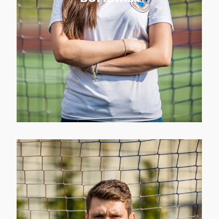
treningów, zajęć oraz urodzin – dzięki jej
pomocy zawsze wszystko jest dopięte
na ostatni guzik. Nieoceniona i
niezastąpiona w napompowanej
drużynie.
Absolwent Akademii Wychowania
Fizycznego w Warszawie, który ze
sportem związany jest od