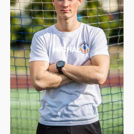
najmłodszych lat. Początkowe szlify
zdobywał jako wieloletni zawodnik m.in.
Legii Warszawa, aby później rozpocząć
przygodę jako trener. Od ośmiu lat
związany z jedną z warszawskich
MICHAŁ
akademii piłkarskich gdzie spełnia się
jako pasjonat pracy z najmłodszymi
oraz zdobywa kolejne doświadczenia
podczas licznych staży oraz
merytorycznych szkoleń. Wykazuje
dużą kreatywność podczas zajęć, a
także zawsze pamięta o dobrej
zabawie!