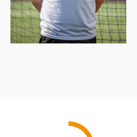
Najnowsze ogniwo napompowanej
drużyny.