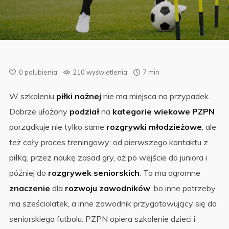
0
polubienia
210 wyświetlenia
7 min
W szkoleniu
piłki nożnej
nie ma miejsca na przypadek.
Dobrze ułożony
podział
na
kategorie wiekowe PZPN
porządkuje nie tylko same
rozgrywki młodzieżowe
, ale
też cały proces treningowy: od pierwszego kontaktu z
piłką, przez naukę zasad gry, aż po wejście do juniora i
później do
rozgrywek seniorskich
. To ma ogromne
znaczenie
dla
rozwoju zawodników
, bo inne potrzeby
ma sześciolatek, a inne zawodnik przygotowujący się do
seniorskiego futbolu. PZPN opiera szkolenie dzieci i