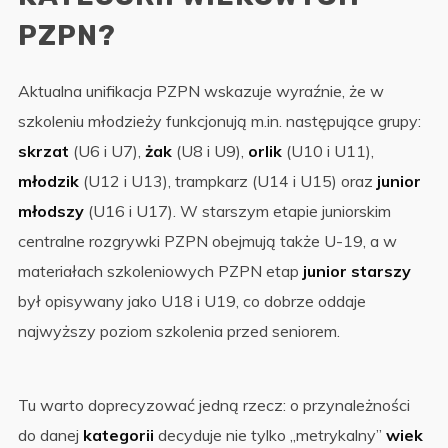
PZPN?
Aktualna unifikacja PZPN wskazuje wyraźnie, że w
szkoleniu młodzieży funkcjonują m.in. następujące grupy:
skrzat
(U6 i U7),
żak
(U8 i U9),
orlik
(U10 i U11),
młodzik
(U12 i U13), trampkarz (U14 i U15) oraz
junior
młodszy
(U16 i U17). W starszym etapie juniorskim
centralne rozgrywki PZPN obejmują także U-19, a w
materiałach szkoleniowych PZPN etap
junior starszy
był opisywany jako U18 i U19, co dobrze oddaje
najwyższy poziom szkolenia przed seniorem.
Tu warto doprecyzować jedną rzecz: o przynależności
do danej
kategorii
decyduje nie tylko „metrykalny”
wiek