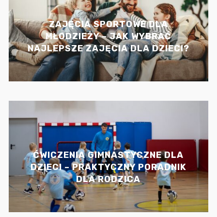
ZAJĘCIA SPORTOWE DLA
MŁODZIEŻY – JAK WYBRAĆ
NAJLEPSZE ZAJĘCIA DLA DZIECI?
ĆWICZENIA GIMNASTYCZNE DLA
DZIECI – PRAKTYCZNY PORADNIK
DLA RODZICA