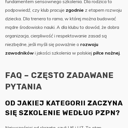
fundamentem sensownego szkolenia. Dla rodzica to
podpowiedź, czy klub pracuje
zgodnie
z etapem rozwoju
dziecka. Dla trenera to rama, w której można budować
mądre środowisko nauki. A dla klubu to dowód, że dobra
organizacja, cierpliwość i respektowanie zasad są
niezbędne, jeśli myśli się poważnie o
rozwoju
zawodników
i jakości szkolenia w polskiej
piłce nożnej
.
FAQ – CZĘSTO ZADAWANE
PYTANIA
OD JAKIEJ KATEGORII ZACZYNA
SIĘ SZKOLENIE WEDŁUG PZPN?
Najwcześniej od skrzata, czyli U6 i U7. To etap