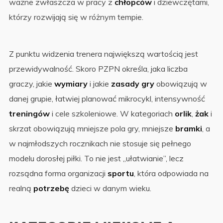
ważne zwłaszcza w pracy z
chłopców
i dziewczętami,
którzy rozwijają się w różnym tempie.
Z punktu widzenia trenera największą wartością jest
przewidywalność. Skoro PZPN określa, jaka liczba
graczy, jakie
wymiary
i jakie
zasady gry
obowiązują w
danej grupie, łatwiej planować mikrocykl, intensywność
treningów
i cele szkoleniowe. W kategoriach
orlik
,
żak
i
skrzat obowiązują mniejsze pola gry, mniejsze
bramki
, a
w najmłodszych rocznikach nie stosuje się pełnego
modelu dorosłej piłki. To nie jest „ułatwianie”, lecz
rozsądna forma organizacji
sportu
, która odpowiada na
realną
potrzebę
dzieci w danym wieku.