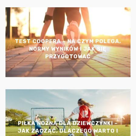
TEST COOPERA – NA CZYM POLEGA,
NORMY WYNIKÓW I JAK SIĘ
PRZYGOTOWAĆ
PIŁKA NOŻNA DLA DZIEWCZYNKI –
JAK ZACZĄĆ, DLACZEGO WARTO I