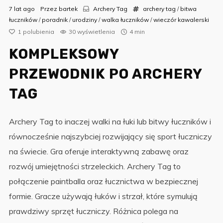
7 lat ago
Przez
bartek
Archery Tag
archery tag
/
bitwa
łuczników
/
poradnik
/
urodziny
/
walka łuczników
/
wieczór kawalerski
1
polubienia
30 wyświetlenia
4 min
KOMPLEKSOWY
PRZEWODNIK PO ARCHERY
TAG
Archery Tag to inaczej walki na łuki lub bitwy łuczników i
równocześnie najszybciej rozwijający się sport łuczniczy
na świecie. Gra oferuje interaktywną zabawę oraz
rozwój umiejętności strzeleckich. Archery Tag to
połączenie paintballa oraz łucznictwa w bezpiecznej
formie. Gracze używają łuków i strzał, które symulują
prawdziwy sprzęt łuczniczy. Różnica polega na