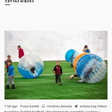
CZYTAJ WIĘCEJ
7 lat ago
Przez
bartek
Urodziny dziecka
archery tag
/
bitwa
łuczników
/
bubble football
/
dmuchane kule
/
poradnik
/
urodziny
/