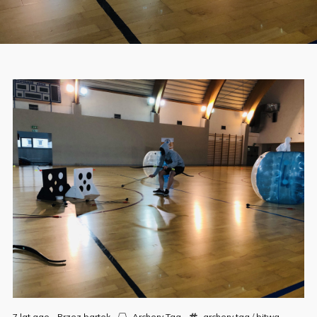
7 lat ago
Przez
bartek
Archery Tag
archery tag
/
bitwa