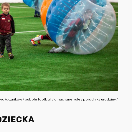
twa łuczników
/
bubble football
/
dmuchane kule
/
poradnik
/
urodziny
/
DZIECKA