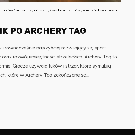
czników
/
poradnik
/
urodziny
/
walka łuczników
/
wieczór kawalerski
K PO ARCHERY TAG
w i równocześnie najszybciej rozwijający się sport
 oraz rozwój umiejętności strzeleckich. Archery Tag to
rmie. Gracze używają łuków i strzał, które symulują
ch, które w Archery Tag zakończone są...