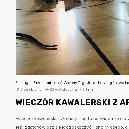
7 lat ago
Przez
bartek
Archery Tag
archery tag
/
bitwa łu
1
polubienia
28 wyświetlenia
3 min
WIECZÓR KAWALERSKI Z A
Wieczór kawalerski z Archery Tag to rozwiązanie dla
Jeśli zastanawiasz się jak zaskoczyć Pana Młodego, a