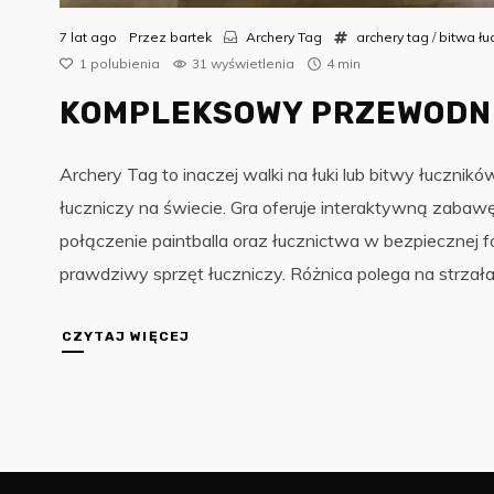
7 lat ago
Przez
bartek
Archery Tag
archery tag
/
bitwa łu
1
polubienia
31 wyświetlenia
4 min
KOMPLEKSOWY PRZEWODNI
Archery Tag to inaczej walki na łuki lub bitwy łucznikó
łuczniczy na świecie. Gra oferuje interaktywną zabawę
połączenie paintballa oraz łucznictwa w bezpiecznej fo
prawdziwy sprzęt łuczniczy. Różnica polega na strzała
CZYTAJ WIĘCEJ