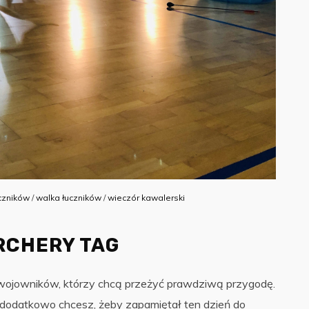
czników
/
walka łuczników
/
wieczór kawalerski
RCHERY TAG
 wojowników, którzy chcą przeżyć prawdziwą przygodę.
 dodatkowo chcesz, żeby zapamiętał ten dzień do