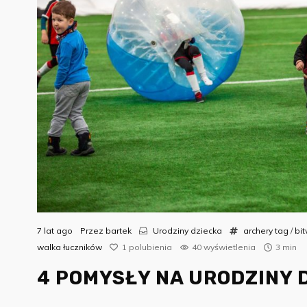
7 lat ago
Przez
bartek
Urodziny dziecka
archery tag
/
bi
walka łuczników
1
polubienia
40 wyświetlenia
3 min
4 POMYSŁY NA URODZINY 